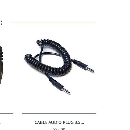
:
.
CABLE AUDIO PLUG 3.5 ...
$2.000