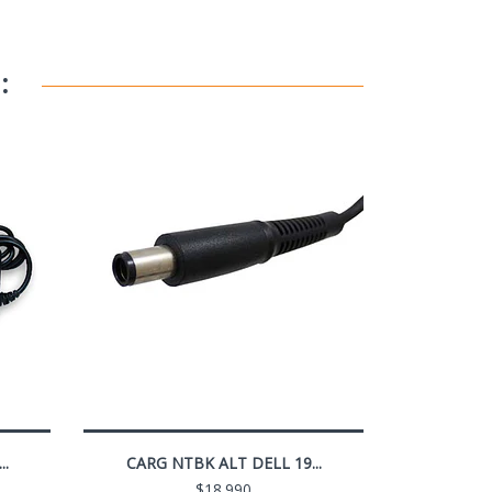
:
..
CARG NTBK ALT DELL 19...
$18.990