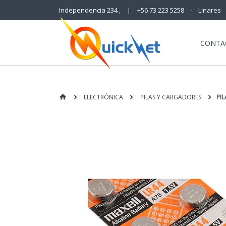
Independencia 234 ,
|
+56 73 223 5258 - Linares
CONTA
ELECTRÓNICA
PILAS Y CARGADORES
PIL