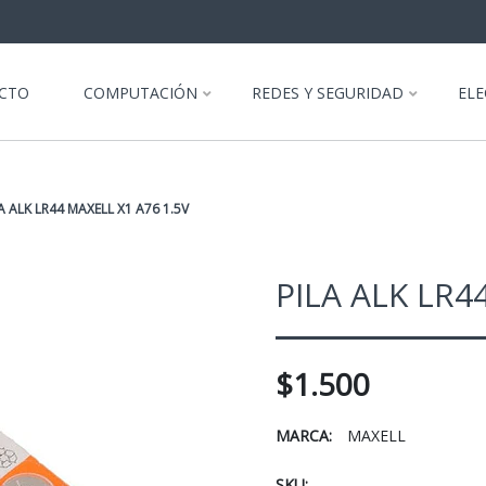
CTO
COMPUTACIÓN
REDES Y SEGURIDAD
EL
A ALK LR44 MAXELL X1 A76 1.5V
PILA ALK LR4
$1.500
MARCA:
MAXELL
SKU: